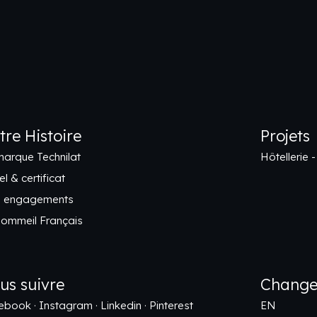
tre Histoire
Projets
marque Technilat
Hôtellerie -
l & certificat
 engagements
Sommeil Français
us suivre
Change
ebook
·
Instagram
·
Linkedin
·
Pinterest
EN