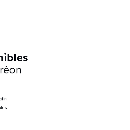
onibles
Créon
afin
bles