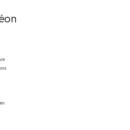
réon
rir
ions
’en