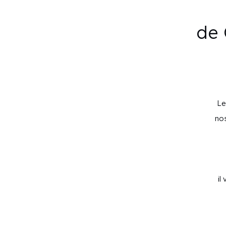
de 
Le
nos
il