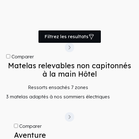
pour avoir plus des informations plus précises.
Et si vous avez trouvé votre matelas de rêve, notez le
nom de la collection à laquelle il appartient et rendez
vous sur la page de nos partenaires pour essayer le
Filtrez les resultats
matelas et obtenir des conseils supplémentaires.
Comparer
Matelas relevables non capitonnés
à la main Hôtel
Ressorts ensachés 7 zones
3 matelas adaptés à nos sommiers électriques
Comparer
Aventure