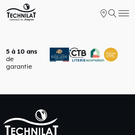
5 à 10 ans
de
garantie